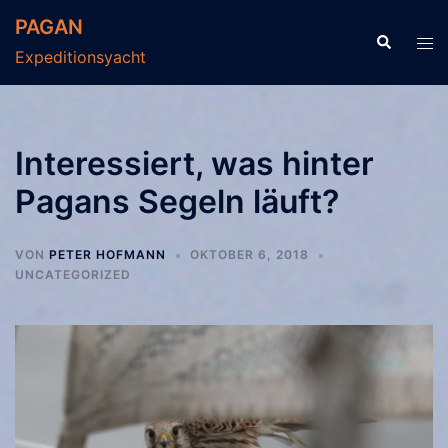
Zum
PAGAN
Inhalt
Suche
Men
Expeditionsyacht
springen
ums
Interessiert, was hinter
Pagans Segeln läuft?
VON
PETER HOFMANN
OKTOBER 6, 2018
UNCATEGORIZED