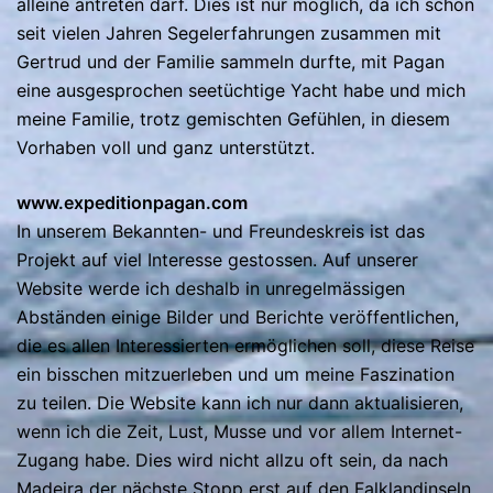
alleine antreten darf. Dies ist nur möglich, da ich schon
seit vielen Jahren Segelerfahrungen zusammen mit
Gertrud und der Familie sammeln durfte, mit Pagan
eine ausgesprochen seetüchtige Yacht habe und mich
meine Familie, trotz gemischten Gefühlen, in diesem
Vorhaben voll und ganz unterstützt.
www.expeditionpagan.com
In unserem Bekannten- und Freundeskreis ist das
Projekt auf viel Interesse gestossen. Auf unserer
Website werde ich deshalb in unregelmässigen
Abständen einige Bilder und Berichte veröffentlichen,
die es allen Interessierten ermöglichen soll, diese Reise
ein bisschen mitzuerleben und um meine Faszination
zu teilen. Die Website kann ich nur dann aktualisieren,
wenn ich die Zeit, Lust, Musse und vor allem Internet-
Zugang habe. Dies wird nicht allzu oft sein, da nach
Madeira der nächste Stopp erst auf den Falklandinseln