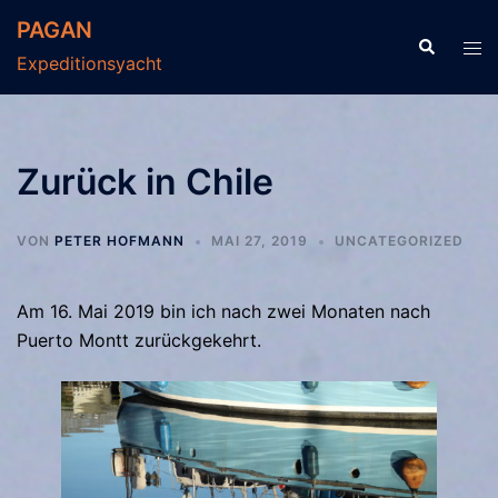
Zum
PAGAN
Inhalt
Suche
Men
Expeditionsyacht
springen
ums
Zurück in Chile
VON
PETER HOFMANN
MAI 27, 2019
UNCATEGORIZED
Am 16. Mai 2019 bin ich nach zwei Monaten nach
Puerto Montt zurückgekehrt.